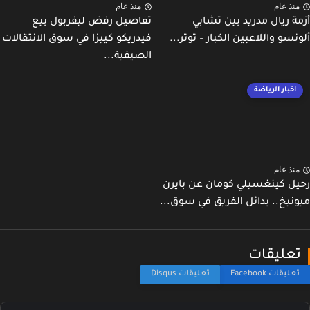
نذ عام
منذ عام
ة ريال مدريد بين تشابي
تفاصيل رفض ليفربول بيع
نسو واللاعبين الكبار – توتر...
فيدريكو كييزا في سوق الانتقالات
الصيفية...
اخبار الرياضة
نذ عام
ل كينغسيلي كومان عن بايرن
نيخ.. بدائل الفريق في سوق...
عليقات