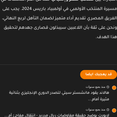
مسيرة المنتخب الأولمبي في أولمبياد باريس 2024. يجب على
ريق المصري تقديم أداء متميز لضمان التأهل لربع النهائي،
ن على ثقة بأن اللاعبين سيبذلون قصارى جهدهم لتحقيق
 الهدف.
قد يعجبك ايضا
منذ بضع سنوات
هالاند يقود مانشستر سيتي لتصدر الدوري الإنجليزي بثنائية
مثيرة أمام...
منذ بضع سنوات
لابورت يوضح حقيقة مفاوضات ريال مدريد - انتقال مفاجئ أم...