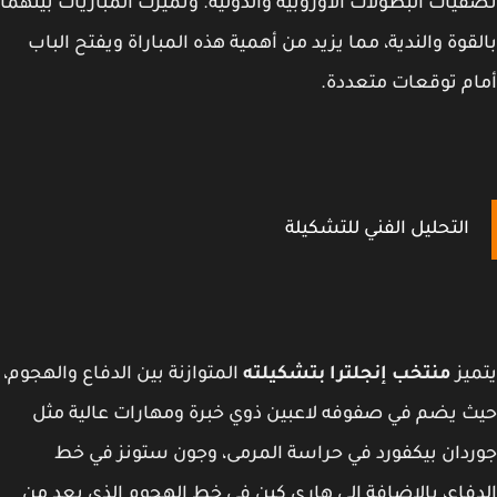
يات البطولات الأوروبية والدولية. وتميزت المباريات بينهما
قوة والندية، مما يزيد من أهمية هذه المباراة ويفتح الباب
م توقعات متعددة.
التحليل الفني للتشكيلة
يز
منتخب إنجلترا بتشكيلته
المتوازنة بين الدفاع والهجوم،
 يضم في صفوفه لاعبين ذوي خبرة ومهارات عالية مثل
دان بيكفورد في حراسة المرمى، وجون ستونز في خط
فاع، بالإضافة إلى هاري كين في خط الهجوم الذي يعد من