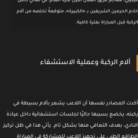
يبي، مهاجم فريق الهلال الأول لكرة القدم، في نهائي كأس
م الحرمين الشريفين بـ «الكبيرة»، متوقعةً تخلصه من آلام
كبة قبل المباراة بفترة كافية.
آلام الركبة وعملية الاستشفاء
ت المصادر نفسها أن اللاعب يشعر بآلام بسيطة في
ته، يخضع بسببها حاليًا لجلسات استشفائية داخل عيادة
ادي، بهدف التعافي منها بشكل تام. يأتي هذا في ظل تركيز
اقم الطبي على تجهيز اللاعب للمشاركة في المباراة