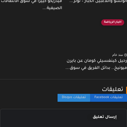
نسو واللاعبين الكبار – توتر...
فيدريكو كييزا في سوق الانتقالات
الصيفية...
اخبار الرياضة
نذ عام
ل كينغسيلي كومان عن بايرن
نيخ.. بدائل الفريق في سوق...
عليقات
إرسال تعليق