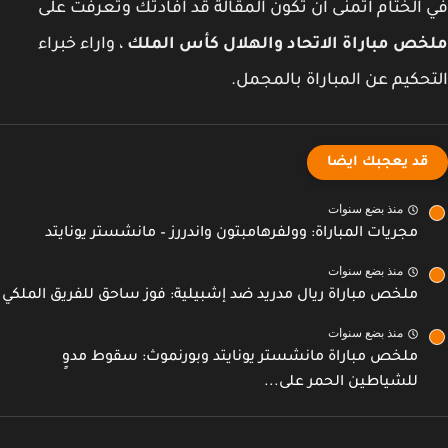
الختام اتمنى ان تكون المقالة قد افادتك وتعرفت على
ص مباراة الاتحاد والهلال كأس الملك
، واراء خبراء
حكيم عن المباراة بالمجمل.
قد يعجبك ايضا
منذ بضع سنوات
مجريات المباراة: وولفرهامبتون واندررز – مانشستر يونايتد
منذ بضع سنوات
ملخص مباراة ريال مدريد ضد إشبيلية: فوز ساحق للفريق الملكي
منذ بضع سنوات
ملخص مباراة مانشستر يونايتد وبورنموث: سقوط مدوٍ
للشياطين الحمر على...