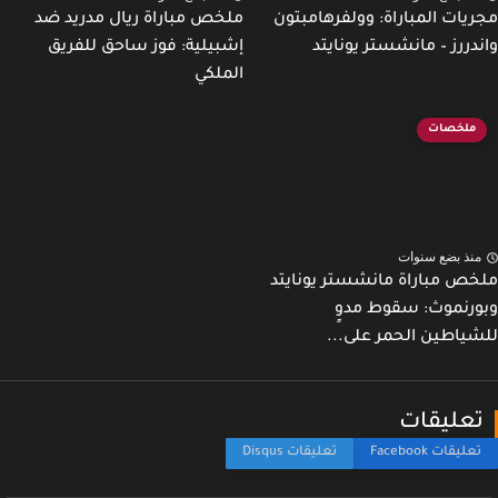
يات المباراة: وولفرهامبتون
ملخص مباراة ريال مدريد ضد
دررز – مانشستر يونايتد
إشبيلية: فوز ساحق للفريق
الملكي
ملخصات
نذ بضع سنوات
ص مباراة مانشستر يونايتد
رنموث: سقوط مدوٍ
ياطين الحمر على...
عليقات