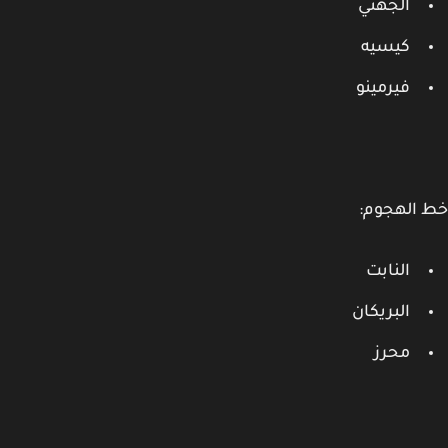
الجهني
كيسيه
فيرمينو
الهجوم:
النابت
البريكان
محرز