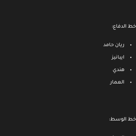
الدفاع:
ريان حامد
ايبانيز
هندي
العمار
 الوسط: