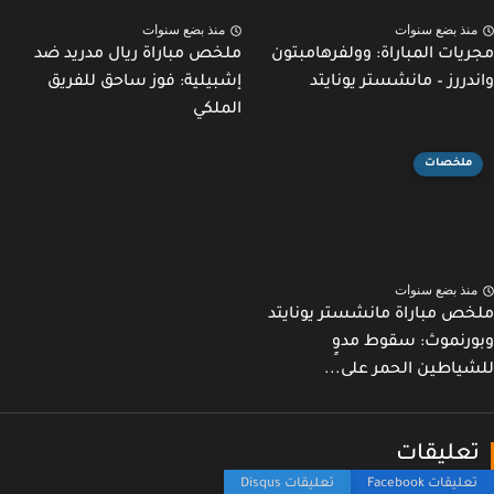
نذ بضع سنوات
منذ بضع سنوات
يات المباراة: وولفرهامبتون
ملخص مباراة ريال مدريد ضد
دررز – مانشستر يونايتد
إشبيلية: فوز ساحق للفريق
الملكي
ملخصات
نذ بضع سنوات
ص مباراة مانشستر يونايتد
رنموث: سقوط مدوٍ
ياطين الحمر على...
عليقات