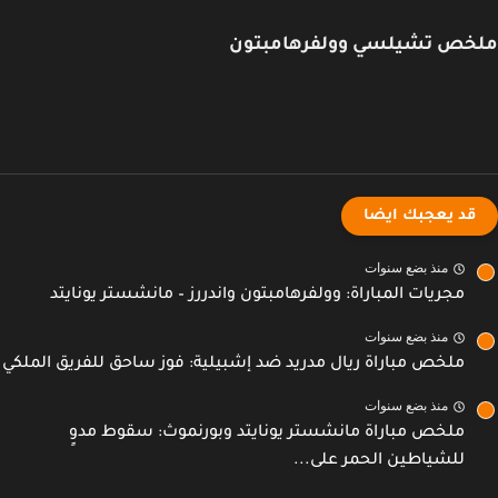
خص تشيلسي وولفرهامبتون
قد يعجبك ايضا
منذ بضع سنوات
مجريات المباراة: وولفرهامبتون واندررز – مانشستر يونايتد
منذ بضع سنوات
ملخص مباراة ريال مدريد ضد إشبيلية: فوز ساحق للفريق الملكي
منذ بضع سنوات
ملخص مباراة مانشستر يونايتد وبورنموث: سقوط مدوٍ
للشياطين الحمر على...