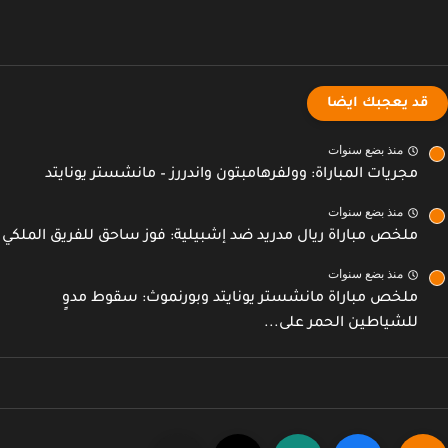
قد يعجبك ايضا
منذ بضع سنوات
مجريات المباراة: وولفرهامبتون واندررز – مانشستر يونايتد
منذ بضع سنوات
ملخص مباراة ريال مدريد ضد إشبيلية: فوز ساحق للفريق الملكي
منذ بضع سنوات
ملخص مباراة مانشستر يونايتد وبورنموث: سقوط مدوٍ
للشياطين الحمر على...