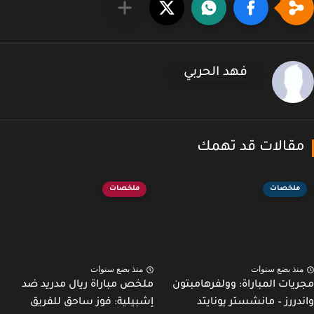
فهد الحربي
قالات قد تهمك
ملخصات
ملخصات
نذ بضع سنوات
منذ بضع سنوات
يات المباراة: وولفرهامبتون
ملخص مباراة ريال مدريد ضد
دررز – مانشستر يونايتد
إشبيلية: فوز ساحق للفريق