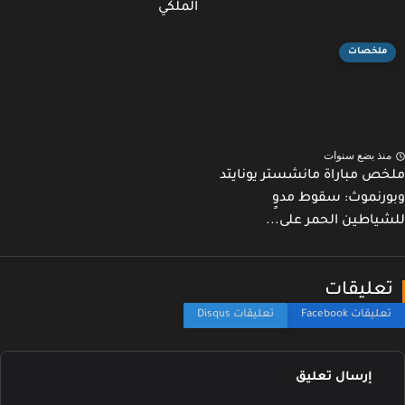
الملكي
ملخصات
نذ بضع سنوات
ص مباراة مانشستر يونايتد
رنموث: سقوط مدوٍ
ياطين الحمر على...
عليقات
إرسال تعليق