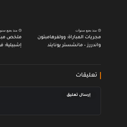
منذ بضع سنوات
منذ بضع سنو
مجريات المباراة: وولفرهامبتون
ملخص مبارا
واندررز – مانشستر يونايتد
إشبيلية: ف
تعليقات
إرسال تعليق