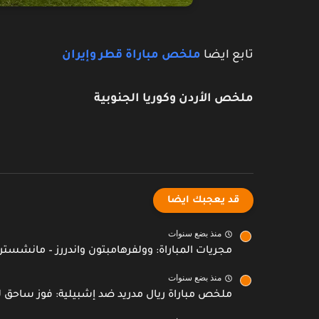
تابع ايضا
ملخص مباراة قطر وإيران
ملخص الأردن وكوريا الجنوبية
قد يعجبك ايضا
منذ بضع سنوات
مجريات المباراة: وولفرهامبتون واندررز – مانشستر ي
منذ بضع سنوات
ملخص مباراة ريال مدريد ضد إشبيلية: فوز ساحق ل