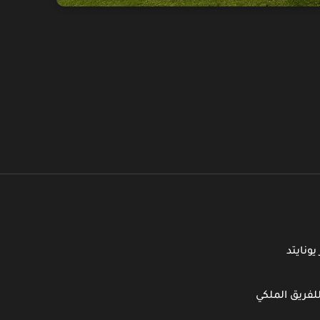
ونايتد
لفريق الملكي