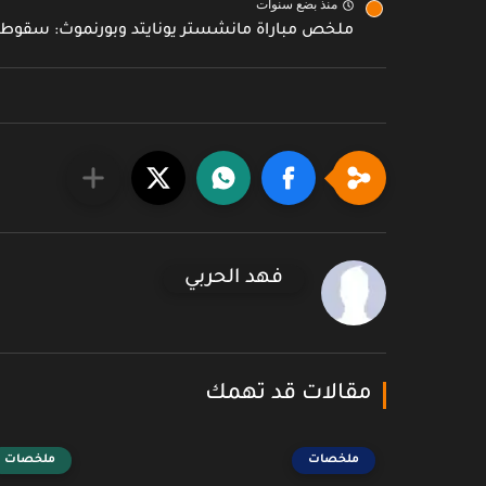
منذ بضع سنوات
ملخص مباراة مانشستر يونايتد وبورنموث: سقوط م
فهد الحربي
مقالات قد تهمك
ملخصات
ملخصات