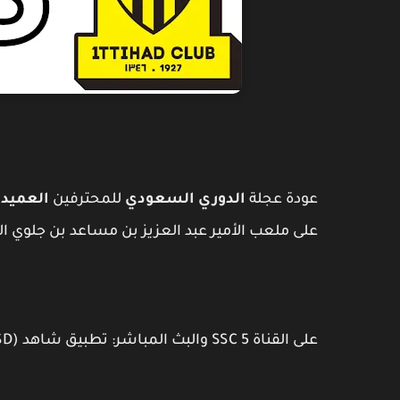
عودة عجلة
الدوري السعودي
للمحترفين
العميد
ي
على ملعب الأمير عبد العزيز بن مساعد بن جلوي الأربعاء 7 فبراير 2024 التاسعة مساءً بتوقيت 
على القناة SSC 5 والبث المباشر: تطبيق شاهد (SD) / باقة شاهد VIP (HD).