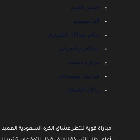
حسين قاسم
ألفا سيميدو
سالم عبدالله الطوياوي
عبدالعزيز الحرابي
بيرنارد مينساه
فيرجيل ميسيدجان
راكان الشملان
مباراة قوية تنتظر عشاق الكرة السعودية العميد