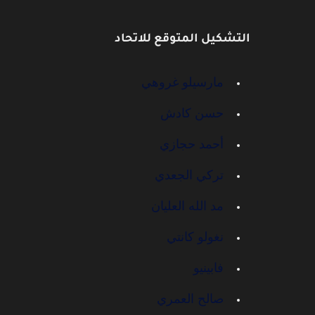
التشكيل المتوقع للاتحاد
مارسيلو غروهي
حسن كادش
أحمد حجازي
تركي الجعدي
مد الله العليان
نغولو كانتي
فابينيو
صالح العمري