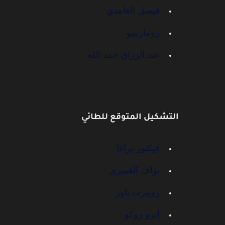
فيصل الغامدي
رومارينيو
عبد الرزاق حمد الله
التشكيل المتوقع للطائي
فيكتور براغا
نواف القميري
روبيرت باور
إنزو روكو