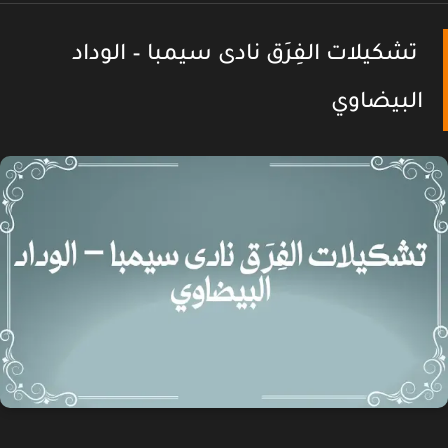
تشكيلات الفِرَق نادى سيمبا – الوداد
البيضاوي