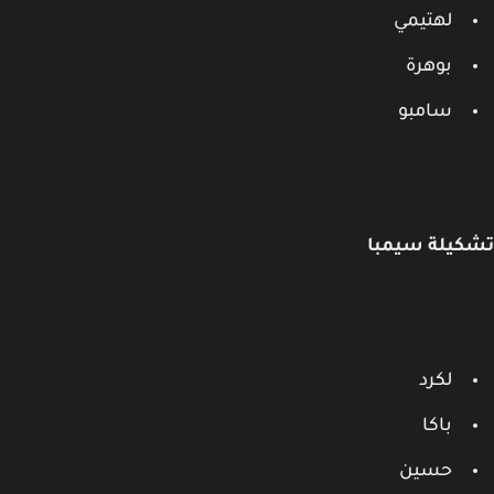
لهتيمي
بوهرة
سامبو
كيلة سيمبا
لكرد
باكا
حسين