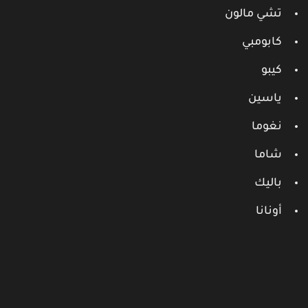
تشي مالون
كابومبي
كيبو
ياسين
نغوما
شاما
باليك
أونانا