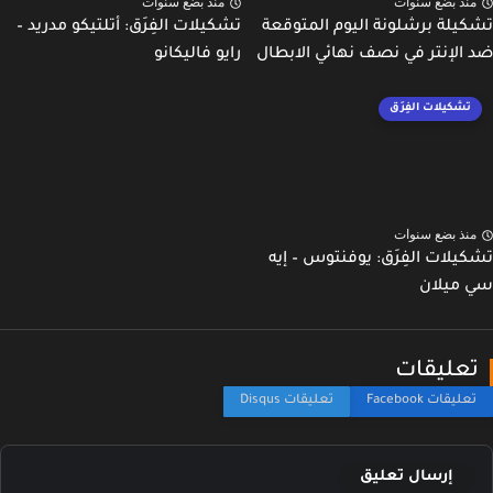
نذ بضع سنوات
منذ بضع سنوات
يلة برشلونة اليوم المتوقعة
تشكيلات الفِرَق: أتلتيكو مدريد –
الإنتر في نصف نهائي الابطال
رايو فاليكانو
تشكيلات الفِرَق
نذ بضع سنوات
يلات الفِرَق: يوفنتوس – إيه
ميلان
عليقات
إرسال تعليق