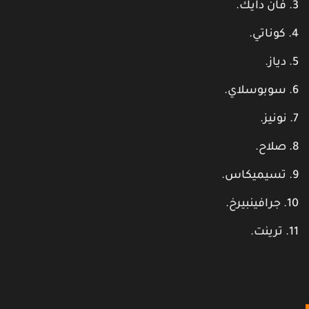
فان دايك.
كوناتي.
دياز.
سوبوسلاي.
نونيز.
صلاح.
تسيميكاس.
جرافينبيرخ.
ترينت.