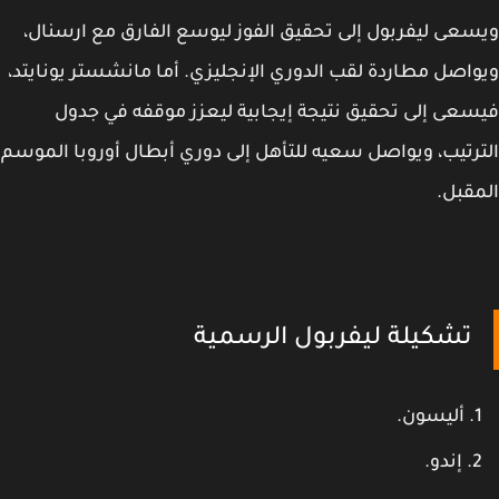
عى ليفربول إلى تحقيق الفوز ليوسع الفارق مع ارسنال،
اصل مطاردة لقب الدوري الإنجليزي. أما مانشستر يونايتد،
عى إلى تحقيق نتيجة إيجابية ليعزز موقفه في جدول
رتيب، ويواصل سعيه للتأهل إلى دوري أبطال أوروبا الموسم
قبل.
تشكيلة ليفربول الرسمية
أليسون.
إندو.