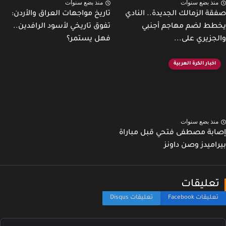
نذ بضع سنوات
منذ بضع سنوات
ة الزمالك الجديدة.. النادي
تاريخ مواجهات العراق والأردن:
ط لضم مهاجم أجنبي
تفوق تاريخي لأسود الرافدين..
جزيري على...
فهل يستمر؟
اخبار الكرة العربية
نذ بضع سنوات
بة مصطفى فتحي قبل مباراة
اميدز وصن داونز
عليقات