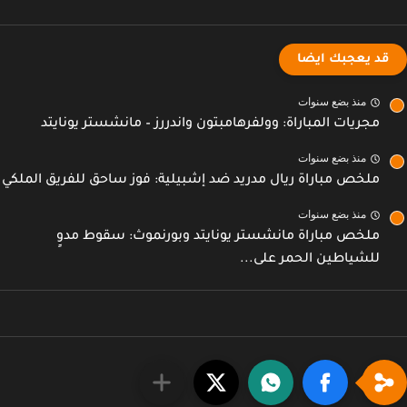
قد يعجبك ايضا
منذ بضع سنوات
مجريات المباراة: وولفرهامبتون واندررز – مانشستر يونايتد
منذ بضع سنوات
ملخص مباراة ريال مدريد ضد إشبيلية: فوز ساحق للفريق الملكي
منذ بضع سنوات
ملخص مباراة مانشستر يونايتد وبورنموث: سقوط مدوٍ
للشياطين الحمر على...