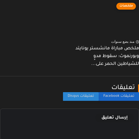
ملخصات
نذ بضع سنوات
ص مباراة مانشستر يونايتد
رنموث: سقوط مدوٍ
ياطين الحمر على...
عليقات
إرسال تعليق