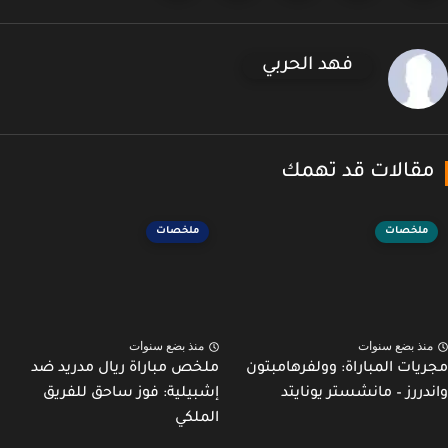
فهد الحربي
قالات قد تهمك
ملخصات
ملخصات
نذ بضع سنوات
منذ بضع سنوات
يات المباراة: وولفرهامبتون
ملخص مباراة ريال مدريد ضد
دررز – مانشستر يونايتد
إشبيلية: فوز ساحق للفريق
الملكي