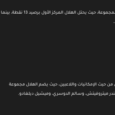
ويسعى الهلال إلى الفوز بالمباراة وحسم صدارة المجموعة، حيث يحتل الهلال المركز الأول برصيد 13 نقطة، بينما
 من حيث الإمكانيات واللاعبين، حيث يضم الهلال مجموعة
در ميتروفيتش، وسالم الدوسري، وميشيل ديلغادو.