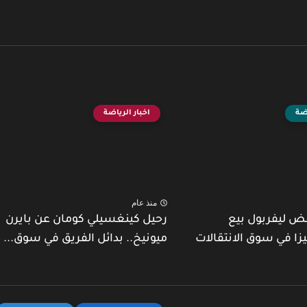
اضة
اخبار الرياضة
منذ عام
ض ليفربول بيع
رحيل كينغسيلي كومان عن بايرن
يزا في سوق الانتقالات
ميونيخ.. بدائل الفريق في سوق...