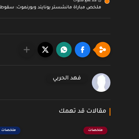
منذ بضع سنوات
ملخص مباراة مانشستر يونايتد وبورنموث: سقوط م
فهد الحربي
مقالات قد تهمك
ملخصات
ملخصات