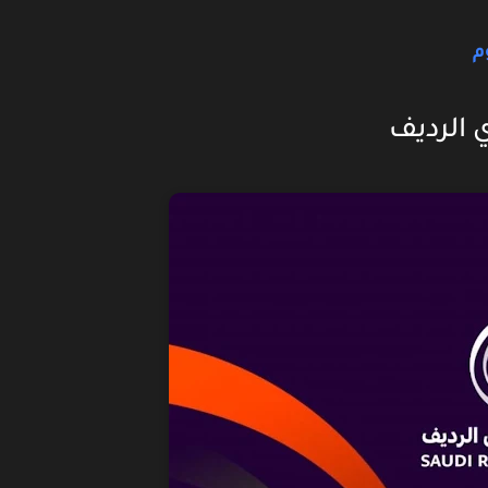
م
 الرديف