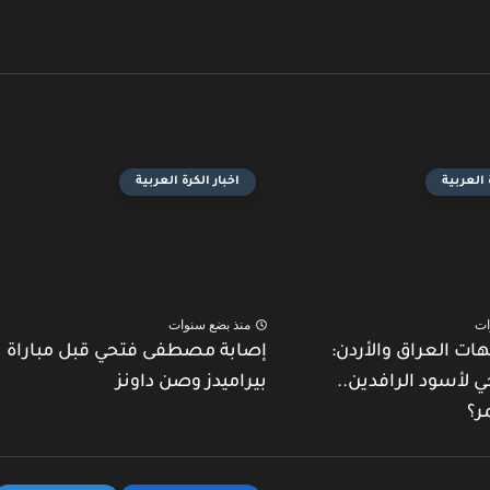
 العربية
اخبار الكرة العربية
ات
منذ بضع سنوات
هات العراق والأردن:
إصابة مصطفى فتحي قبل مباراة
ي لأسود الرافدين..
بيراميدز وصن داونز
ر؟