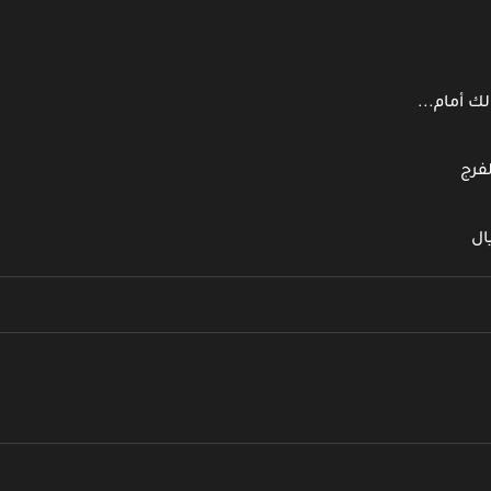
ك أمام...
فرج
ال