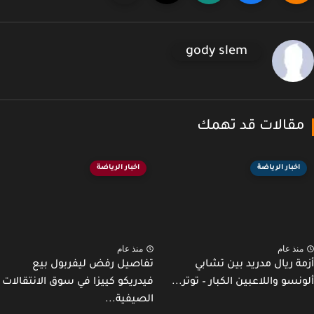
gody slem
قالات قد تهمك
اخبار الرياضة
اخبار الرياضة
نذ عام
منذ عام
ة ريال مدريد بين تشابي
تفاصيل رفض ليفربول بيع
نسو واللاعبين الكبار – توتر...
فيدريكو كييزا في سوق الانتقالات
الصيفية...