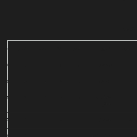
الفريق
لعب
فاز
تعادل
خسر
+/-
النقاط
توتنهام
8
6
2
0
10
20
أرسنال
8
6
2
0
10
20
مانشستر
8
6
0
2
11
18
سيتي
ليفربول
8
5
2
1
9
17
أستون فيلا
8
5
1
2
7
16