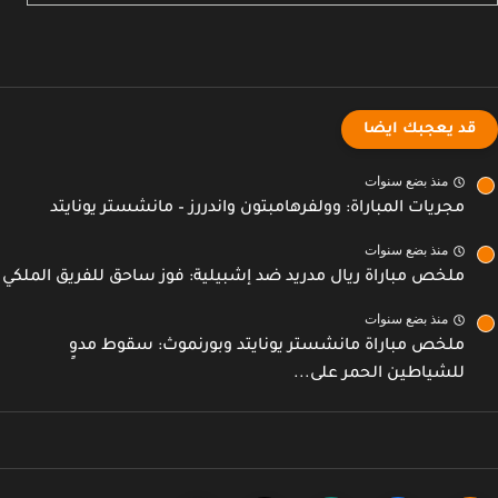
ك ايضا
ع سنوات
المباراة: وولفرهامبتون واندررز – مانشستر يونايتد
ع سنوات
اراة ريال مدريد ضد إشبيلية: فوز ساحق للفريق الملكي
ع سنوات
باراة مانشستر يونايتد وبورنموث: سقوط مدوٍ
ين الحمر على...