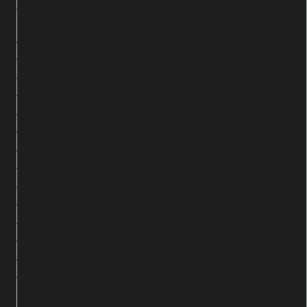
نوتنغهام
8
2
3
3
-2
9
فورست
ولفرهامبتون
8
2
2
4
-5
8
برينتفورد
8
1
4
3
-1
7
إيفرتون
8
2
1
5
-3
7
لوتون
8
1
1
6
-9
4
بيرنلي
8
1
1
6
-13
4
بورنموث
8
0
3
5
-13
3
شيفيلد
8
0
1
7
-16
1
يونايتد