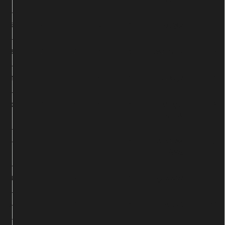
برايتون
8
5
1
2
5
16
وست هام
8
4
2
2
3
14
نيوكاسل
8
4
1
3
11
13
كريستال
8
3
3
2
0
12
بالاس
مانشستر
8
4
0
4
-3
12
يونايتد
تشيلسي
8
3
2
3
4
11
فولهام
8
3
2
3
-5
11