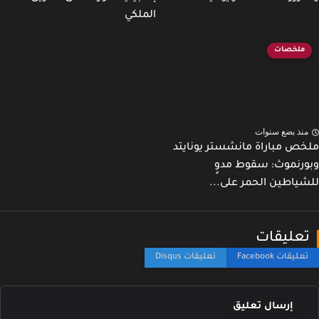
الملكي
ات
ة مانشستر يونايتد
سقوط مدوٍ
حمر على...
ت
 تعليق