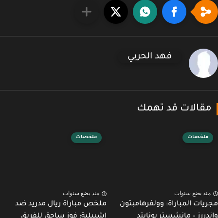
فهد الحربي
 قد تهمك
ملخصات
ات
منذ بضع سنوات
اراة: وولفرهامبتون
ملخص مباراة ريال مدريد ضد
نشستر يونايتد
إشبيلية: فوز ساحق للفريق