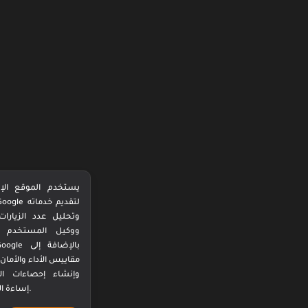
يستخدم الموقع الإلكتروني هذا 
تعريف الارتباط من Google
وتحليل عدد الزيارات. لهذا السب
مشاركة عنوان IP و
التابعين لك مع Google
مقاييس الأداء والأمان لضمان جودة 
وإنشاء إحصاءات الاستخدام وا
إساءة الاستخدام ومعالجتها.