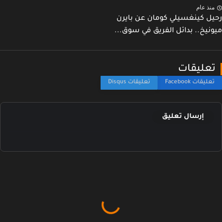
نذ عام
ل كينغسيلي كومان عن بايرن
نيخ.. بدائل الفريق في سوق...
عليقات
إرسال تعليق