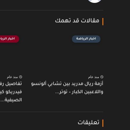
مقالات قد تهمك
اخبار الرياضة
اخبار الري
منذ عام
منذ عام
أزمة ريال مدريد بين تشابي ألونسو
تفاصيل رف
واللاعبين الكبار – توتر...
فيدريكو كي
الصيفية...
تعليقات