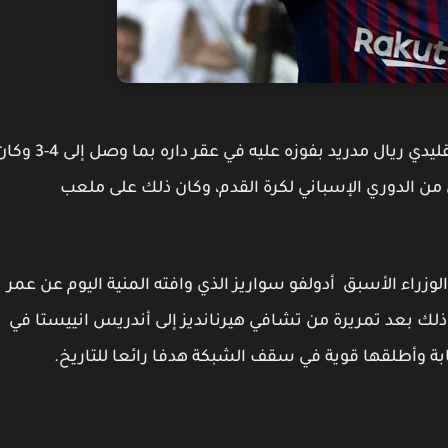
حسم فريق برشلونة الكلاسيكو 227 مع غريمه التقليدي ريال مدريد بفوزه عليه في عقر داره بما وصل 
من الدوري الإسباني لكرة القدم، وكان ذلك على ملعب
زراء الأسبق أدولفو سواريز الذي وافته المنية اليوم عن عمر
ن ذلك بعد تمريرة من تشافي هيرنانديز إلى أندريس انييستا في
بة وأطلقها قوية في سقف الشبكة هدفا رائعا للتاريخ.