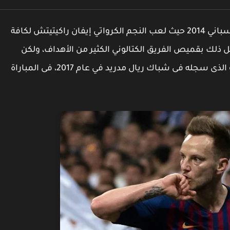
راكيتيتش يلدغ ريال مدريد فى كلاسيكو الدوري الإسباني 2014 حيث لعب النجم الكرواتي إيفان راكيتيتش لكافة
لإسبانى منذ عام 2014، وقد سجل ذلك بقميص الفريق الكتالوني الكثير من الأهداف، ولكن
الهدف الذي سوف يتذكره النجم الكرواتي دائما، هو الذى سجله فى شباك ريال مدريد في عام 2017، فى المباراة