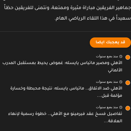
هير الفريقين مباراة مثيرة وممتعة، ونتمنى للفريقين حظاً
داً في هذا اللقاء الرياضي الهام.
قد يعجبك ايضا
منذ بضع سنوات
الأهلي ومصير ماتياس يايسله: غموض يحيط بمستقبل المدرب
الألماني
منذ بضع سنوات
الأهلي ضد الاتفاق.. ماتياس يايسله: نتيجة محبطة وخسارة
مؤلمة قبل...
منذ بضع سنوات
تفاصيل فسخ عقد فيرمينو مع الأهلي.. خطوة رسمية لإنهاء
العلاقة...