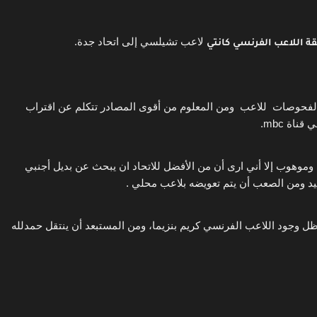
 لاعب تشيلسي إلى اتحاد جدة. 
ة اللاعب الفرنسي
كانتي
قال من المتوقع أن سبب تأخر هذا الإعلان هو بسبب تأخير الفحوصات  للاعب  ومن المعلوم من أقوى المصادر تتكلم عن اقتراب 
اة mbc. 
وفي نفس السياق تحدث عن حسان تمبكتي انه لاعب شاب وموهوب إلا أني ارى أن من الأفضل للاتحاد ان يبحث عن بديل أجنبي 
د ومن الصعب أن يتم تعويضه بلاعب محلي . 
ويرى أن خروج اللاعب عبدالرزاق حمدالله أمر منطقي في ظل وجود اللاعب الفرنسي كريم بنزيما، ومن المستبعد أن ينتقل حمدلله 