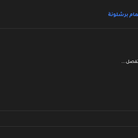
ام برشلونة
تفصل...