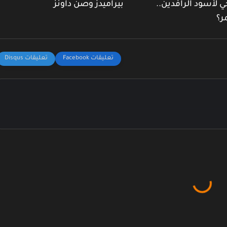
ي لأسود الرافدين..
بيراميدز وصن داونز
ر؟